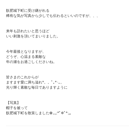
ㅤㅤ
ㅤㅤ
飫肥城下町に受け継がれる
稀有な気が写真から少しでも伝わるといいのですが、、、
ㅤㅤ
ㅤㅤ
来年も訪れたいと思うほど
いい刺激を頂いてまいりました。
ㅤㅤ
ㅤㅤ
今年最後となりますが、
どうぞ、心温まる素敵な
年の瀬をお過ごしくださいね。
ㅤㅤ
ㅤㅤ
皆さまのこれからが
ますます愛に満ち溢れ*。。ﾟ｡*･｡。
光り輝く素敵な毎日でありますように
ㅤㅤ
ㅤㅤ
【写真】
帽子を被って
飫肥城下町を散策しました✿.｡₀:*ﾟ✲ﾟ*:₀｡