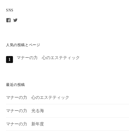
SNS
t
t
o
o
m
m
o
o
k
k
o
o
人気の投稿とページ
.
s
s
a
マナーの力 心のエステティック
a
i
i
m
m
u
u
さ
さ
ん
ん
の
最近の投稿
の
プ
プ
ロ
マナーの力 心のエステティック
ロ
フ
フ
ィ
ィ
ー
マナーの力 光る海
ー
ル
ル
を
を
T
マナーの力 新年度
F
w
a
i