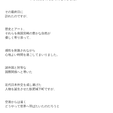
ㅤㅤ
ㅤㅤ
その最終日に
訪れたのですが、
ㅤㅤ
ㅤㅤ
歴史とアート、
それらを南国宮崎の豊かな自然が
優しく寄り添って、
ㅤㅤ
ㅤㅤ
感性を刺激されながら
心地よい時間を過ごしてまいりました。
ㅤㅤ
ㅤㅤ
諸外国と対等な
国際関係へと導いた
ㅤㅤ
ㅤㅤ
近代日本外交を成し遂げた
人物を誕生させた飫肥城下町ですが、
ㅤㅤ
ㅤㅤ
空港からは遠く
どうやって世界へ羽ばたいたのだろうと
ㅤㅤ