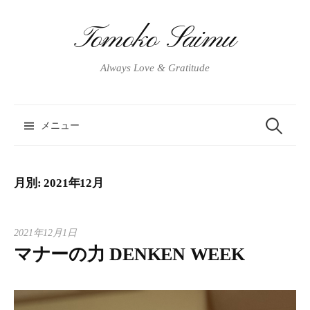
コ
ン
Tomoko Saimu
テ
ン
Always Love & Gratitude
ツ
へ
ス
メニュー
検
キ
ッ
プ
索
月別: 2021年12月
:
2021年12月1日
マナーの力 DENKEN WEEK