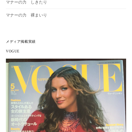
c
t
マナーの力 しきたり
e
t
b
e
マナーの力 裸まいり
o
r
o
で
k
表
で
示
表
示
メディア掲載実績
VOGUE