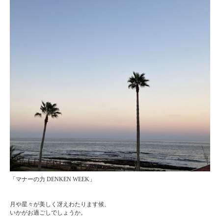
「マナーの力 DENKEN WEEK」
ㅤㅤㅤㅤ ㅤㅤ
ㅤㅤㅤㅤㅤㅤ
月や星々が美しく冴えわたります候、
いかがお過ごしでしょうか。