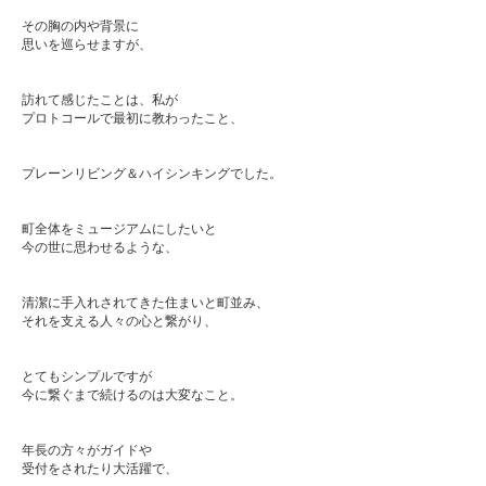
ㅤㅤ
その胸の内や背景に
思いを巡らせますが、
ㅤㅤ
ㅤㅤ
訪れて感じたことは、私が
プロトコールで最初に教わったこと、
ㅤㅤ
ㅤㅤ
プレーンリビング＆ハイシンキングでした。
ㅤㅤ
ㅤㅤ
町全体をミュージアムにしたいと
今の世に思わせるような、
ㅤㅤ
ㅤㅤ
清潔に手入れされてきた住まいと町並み、
それを支える人々の心と繋がり、
ㅤㅤ
ㅤㅤ
とてもシンプルですが
今に繋ぐまで続けるのは大変なこと。
ㅤㅤ
ㅤㅤ
年長の方々がガイドや
受付をされたり大活躍で、