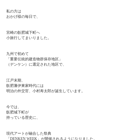
ㅤㅤㅤㅤ
ㅤㅤㅤㅤ
私の方は
おかげ様の毎日で、
ㅤㅤ
ㅤㅤ
宮崎の飫肥城下町へ
小旅行してまいりました。
ㅤㅤ
ㅤㅤ
九州で初めて
「重要伝統的建造物群保存地区」
（デンケン）に選定された地区で、
ㅤㅤ
ㅤㅤ
江戸末期、
飫肥藩伊東家時代には
明治の外交官、小村寿太郎が誕生しています。
ㅤㅤ
ㅤㅤ
今では、
飫肥城下町が
持っている歴史に、
ㅤㅤ
ㅤㅤ
現代アートが融合した祭典
「DENKEN WEEK」が開催されるようになりました。