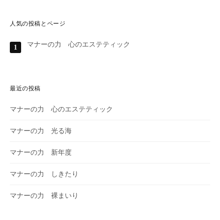
o
o
k
k
o
o
人気の投稿とページ
.
s
s
a
マナーの力 心のエステティック
a
i
i
m
m
u
u
さ
さ
ん
ん
の
最近の投稿
の
プ
プ
ロ
マナーの力 心のエステティック
ロ
フ
フ
ィ
ィ
ー
マナーの力 光る海
ー
ル
ル
を
を
T
マナーの力 新年度
F
w
a
i
c
t
マナーの力 しきたり
e
t
b
e
マナーの力 裸まいり
o
r
o
で
k
表
で
示