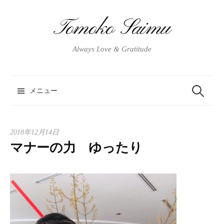
コ
ン
Tomoko Saimu
テ
ン
Always Love & Gratitude
ツ
へ
ス
メニュー
検
キ
ッ
プ
索
2018年12月14日
マナーの力 ゆったり
: