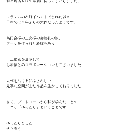
假屋崎省吾様の華展に伺ってまいりました。
フランスの友好イベントでされた以来
日本では８年ぶりの大作だったようです。
高円宮様の三女様の御婚礼の際、
ブーケを作られた経緯もあり
十二単衣を展示して
お着物とのコラボレーションもございました。
大作を活けるにふさわしい
見事な空間がまた作品を生かしておりました。
さて、プロトコールから私が学んだことの
一つが「ゆったり」ということです。
ゆったりとした
落ち着き、