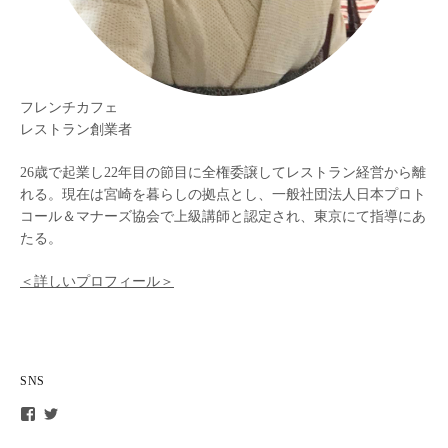
フレンチカフェ
レストラン創業者
26歳で起業し22年目の節目に全権委譲してレストラン経営から離
れる。現在は宮崎を暮らしの拠点とし、一般社団法人日本プロト
コール＆マナーズ協会で上級講師と認定され、東京にて指導にあ
たる。
＜詳しいプロフィール＞
SNS
t
t
o
o
m
m