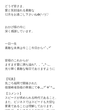
どうぞ皆さま、
愛と笑顔溢れる素敵な
12月をお過ごし下さいね✿(^-^)♡
おかげ様の今に
深く感謝しています。
一日一生
素敵な未来は今ここ今日から+ﾟ:｡*ﾟ
皆様のこれからが
ますます愛に満ち溢れ*。。ﾟ｡*･｡。
光り輝く素敵な毎日でありますように
【写真】
先ごろ福岡で開催された
假屋崎省吾様の華展にて✿.｡₀:*ﾟ✲ﾟ*:₀｡
【コメント】
スピードが求められる時代であること、
また、ビジネスではスピードも大切な
要素であることは理解しております。