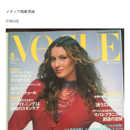
表
示
メディア掲載実績
VOGUE