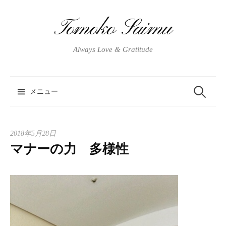
コ
ン
Tomoko Saimu
テ
ン
Always Love & Gratitude
ツ
へ
ス
メニュー
検
キ
ッ
プ
索
2018年5月28日
マナーの力 多様性
: