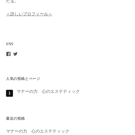
たる。
＜詳しいプロフィール＞
SNS
t
t
o
o
m
m
o
o
k
k
o
o
人気の投稿とページ
.
s
s
a
マナーの力 心のエステティック
a
i
i
m
m
u
u
さ
さ
ん
ん
の
最近の投稿
の
プ
プ
ロ
マナーの力 心のエステティック
ロ
フ