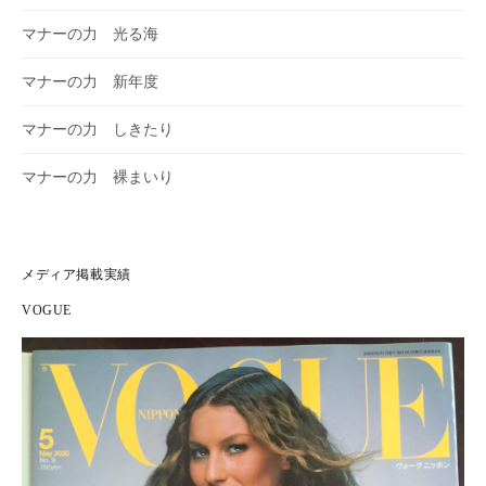
フ
ィ
ィ
ー
マナーの力 光る海
ー
ル
ル
を
を
T
マナーの力 新年度
F
w
a
i
c
t
マナーの力 しきたり
e
t
b
e
マナーの力 裸まいり
o
r
o
で
k
表
で
示
表
示
メディア掲載実績
VOGUE