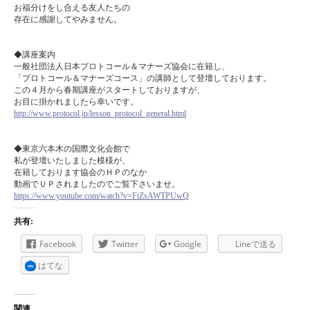
お福分けをし合える友人たちの
存在に感謝してやみません。
◆講座案内
一般社団法人日本プロトコール＆マナーズ協会に在籍し、
「プロトコール＆マナーズコース」の講師として登壇しております。
この４月から春期講座がスタートしておりますが、
お目に掛かれましたら幸いです。
http://www.protocol.jp/lesson_protocol_general.html
◆東京六本木の国際文化会館で
私が登壇いたしました模様が、
在籍しております協会のＨＰのなか
動画でＵＰされましたのでご覧下さいませ。
https://www.youtube.com/watch?v=FtZsAWTPUwQ
共有:
Facebook
Twitter
Google
Lineで送る
はてな
関連