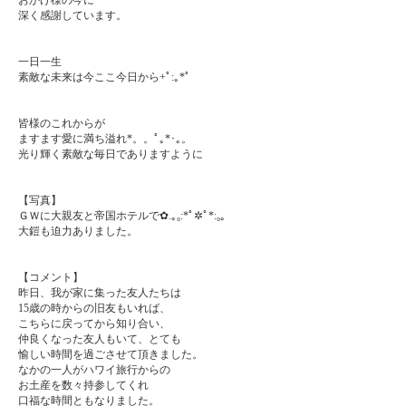
深く感謝しています。
一日一生
素敵な未来は今ここ今日から+ﾟ:｡*ﾟ
皆様のこれからが
ますます愛に満ち溢れ*。。ﾟ｡*･｡。
光り輝く素敵な毎日でありますように
【写真】
ＧＷに大親友と帝国ホテルで✿.｡₀:*ﾟ✲ﾟ*:₀｡
大鎧も迫力ありました。
【コメント】
昨日、我が家に集った友人たちは
15歳の時からの旧友もいれば、
こちらに戻ってから知り合い、
仲良くなった友人もいて、とても
愉しい時間を過ごさせて頂きました。
なかの一人がハワイ旅行からの
お土産を数々持参してくれ
口福な時間ともなりました。